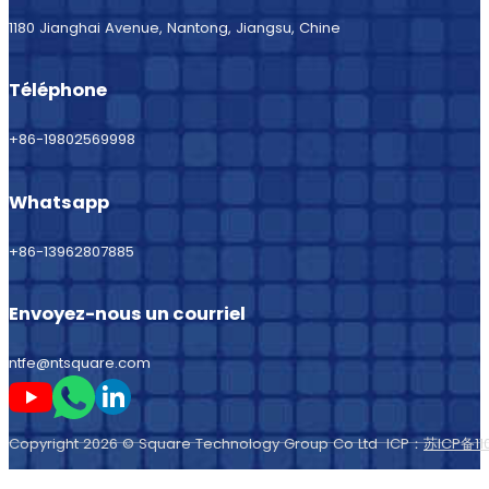
1180 Jianghai Avenue, Nantong, Jiangsu, Chine
Téléphone
+86-19802569998
Whatsapp
+86-13962807885
Envoyez-nous un courriel
ntfe@ntsquare.com
Suivez-moi sur Youtube
Suivez-moi sur Whatsapp
Suivez-moi sur LinkedIn
Copyright 2026 © Square Technology Group Co Ltd ICP：
苏ICP备11