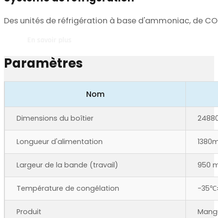
Des unités de réfrigération à base d'ammoniac, de CO
En savoir plus
Paramètres
Nom
Dimensions du boîtier
2488
Longueur d'alimentation
1380
Largeur de la bande (travail)
950 
Température de congélation
-35℃
Produit
Mangu