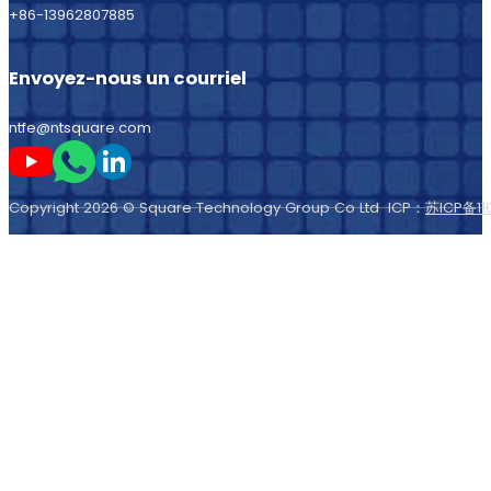
+86-13962807885
Envoyez-nous un courriel
ntfe@ntsquare.com
Suivez-moi sur Youtube
Suivez-moi sur Whatsapp
Suivez-moi sur LinkedIn
Copyright 2026 © Square Technology Group Co Ltd ICP：
苏ICP备11