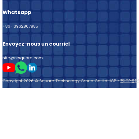
Whatsapp
+86-13962807885
Envoyez-nous un courriel
ntfe@ntsquare.com
Suivez-moi sur Youtube
Suivez-moi sur Whatsapp
Suivez-moi sur LinkedIn
Copyright 2026 © Square Technology Group Co Ltd ICP：
苏ICP备11