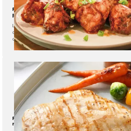
Produits de viande non désossés（Drumtick/Ai
poulet/côtes de porc）
Le congélateur en spirale est très efficace pour con
ces produits ne prend que 18 à 25 minutes. En régla
de cuire complètement les produits avec une saveu
Produits formés（Chicken nugget/Fish nugge
roll）
Le four en spirale peut également cuire les produit