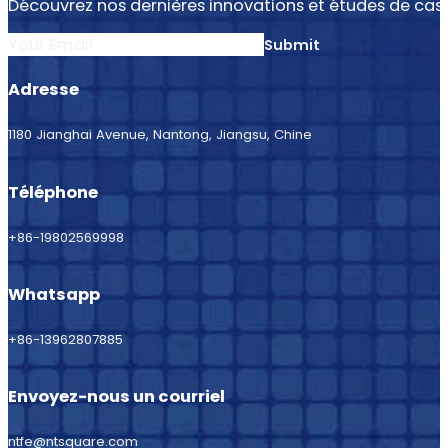
Découvrez nos dernières innovations et études de cas.
Section
Submit
Adresse
1180 Jianghai Avenue, Nantong, Jiangsu, Chine
Téléphone
+86-19802569998
Whatsapp
+86-13962807885
Envoyez-nous un courriel
ntfe@ntsquare.com