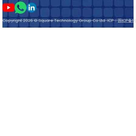
Suivez-moi sur Youtube
Suivez-moi sur Whatsapp
Suivez-moi sur LinkedIn
Copyright 2026 © Square Technology Group Co Ltd ICP：
苏ICP备11