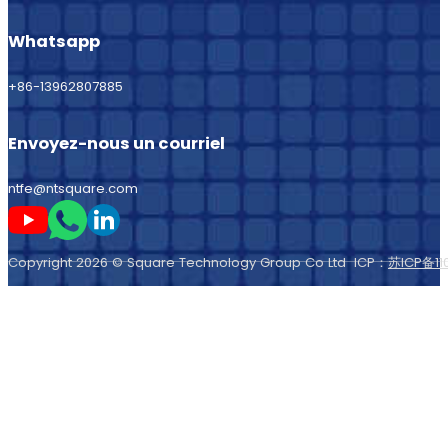
Whatsapp
+86-13962807885
Envoyez-nous un courriel
ntfe@ntsquare.com
Suivez-moi sur Youtube
Suivez-moi sur Whatsapp
Suivez-moi sur LinkedIn
Copyright 2026 © Square Technology Group Co Ltd ICP：
苏ICP备11