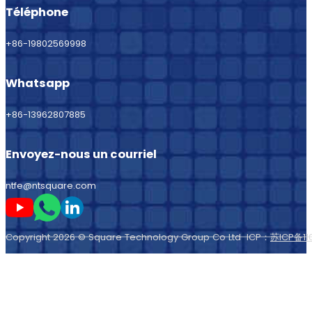
Téléphone
+86-19802569998
Whatsapp
+86-13962807885
Envoyez-nous un courriel
ntfe@ntsquare.com
Suivez-moi sur Youtube
Suivez-moi sur Whatsapp
Suivez-moi sur LinkedIn
Copyright 2026 © Square Technology Group Co Ltd ICP：
苏ICP备11