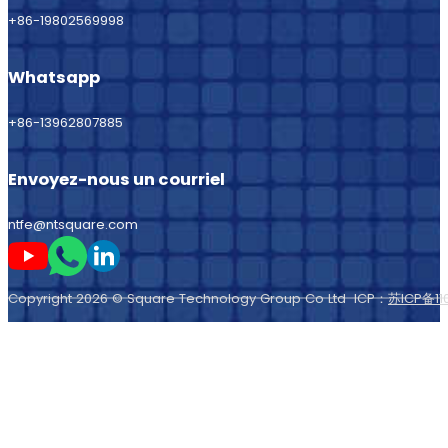
+86-19802569998
Whatsapp
+86-13962807885
Envoyez-nous un courriel
ntfe@ntsquare.com
Suivez-moi sur Youtube
Suivez-moi sur Whatsapp
Suivez-moi sur LinkedIn
Copyright 2026 © Square Technology Group Co Ltd ICP：
苏ICP备11