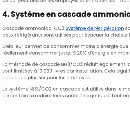
ce qui peut blesser les employés et entraîner leur mort
4. Système en cascade ammoni
Cascade ammoniac-CO2
Système de réfrigération
so
deux réfrigérants sont utilisés pour évacuer la chaleur l
Cela leur permet de consommer moins d'énergie que le
réellement consommer jusqu'à 20% d'énergie en moins
La méthode de cascade NH3/CO2 réduit également la t
sont limitées à 10 000 livres par installation. Cela sig
beaucoup plus sûr pour les employés.
Le système NH3/CO2 en cascade est utilisé dans le mon
alimentaire à réduire leurs coûts énergétiques tout en pr