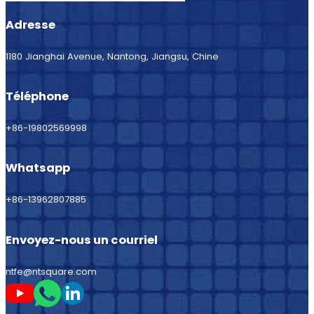
Adresse
1180 Jianghai Avenue, Nantong, Jiangsu, Chine
Téléphone
+86-19802569998
Whatsapp
+86-13962807885
Envoyez-nous un courriel
ntfe@ntsquare.com
Suivez-moi sur Youtube
Suivez-moi sur Whatsapp
Suivez-moi sur LinkedIn