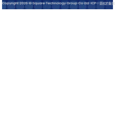
Copyright 2026 © Square Technology Group Co Ltd ICP：
苏ICP备11