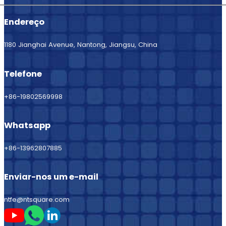
Endereço
1180 Jianghai Avenue, Nantong, Jiangsu, China
Telefone
+86-19802569998
Whatsapp
+86-13962807885
Enviar-nos um e-mail
ntfe@ntsquare.com
Seguir-me no Youtube
Seguir-me no Whatsapp
Seguir-me no LinkedIn