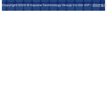
Copyright 2026 © Square Technology Group Co Ltd ICP：
苏ICP备11