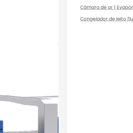
Câmara de ar | Evapo
Congelador de leito fl