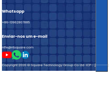
Whatsapp
+86-13962807885
Enviar-nos um e-mail
ntfe@ntsquare.com
Seguir-me no Youtube
Seguir-me no Whatsapp
Seguir-me no LinkedIn
Copyright 2026 © Square Technology Group Co Ltd ICP：
苏ICP备11