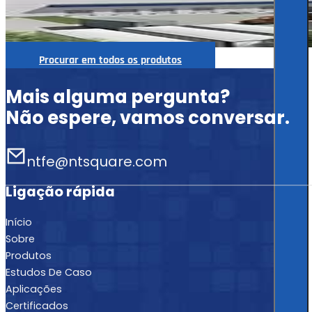
Procurar em todos os produtos
Mais alguma pergunta?
Não espere, vamos conversar.
ntfe@ntsquare.com
Ligação rápida
Início
Sobre
Produtos
Estudos De Caso
Aplicações
Certificados