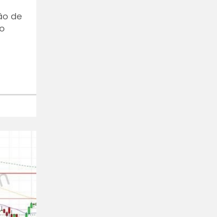
ão de
do