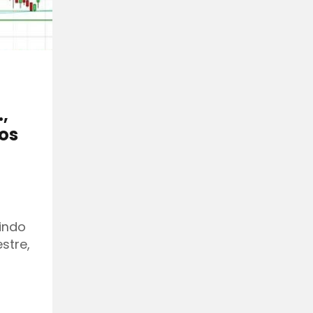
,
dos
indo
stre,