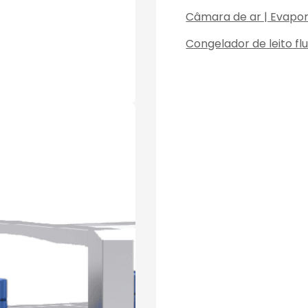
Câmara de ar | Evapo
Congelador de leito fl