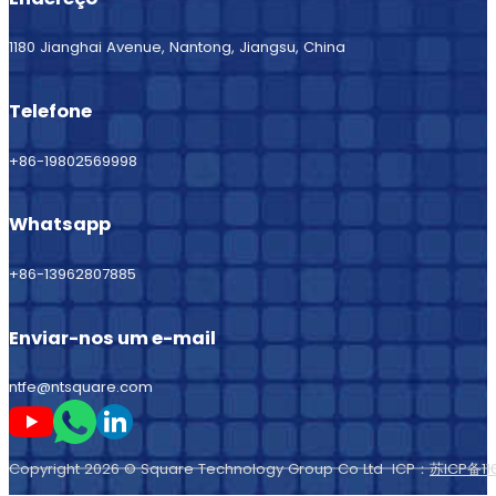
1180 Jianghai Avenue, Nantong, Jiangsu, China
Telefone
+86-19802569998
Whatsapp
+86-13962807885
Enviar-nos um e-mail
ntfe@ntsquare.com
Seguir-me no Youtube
Seguir-me no Whatsapp
Seguir-me no LinkedIn
Copyright 2026 © Square Technology Group Co Ltd ICP：
苏ICP备11