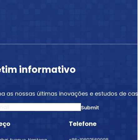
etim informativo
a as nossas últimas inovações e estudos de caso
n
Submit
eço
Telefone
nghai Avenue, Nantong,
+86-19802569998