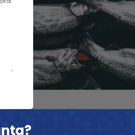
iral
unta?