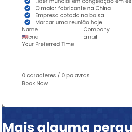
Líder mundial em congelação em esp
O maior fabricante na China
Empresa cotada na bolsa
Marcar uma reunião hoje
Section
0 caracteres / 0 palavras
Book Now
Mais alguma perg