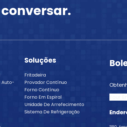
 conversar.
Soluções
Bol
l
Fritadeira
 Auto-
Provador Contínuo
Obtenh
Forno Contínuo
Sectio
Forno Em Espiral
Unidade De Arrefecimento
Ender
Sistema De Refrigeração
o
1180 Jia