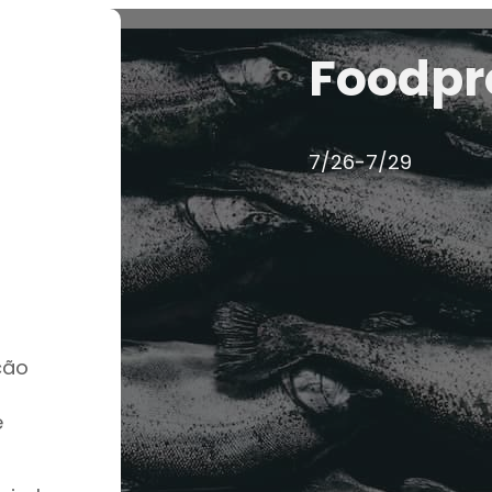
Foodpr
7/26-7/29
ção
e