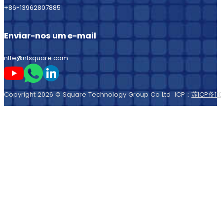
+86-13962807885
Enviar-nos um e-mail
ntfe@ntsquare.com
Seguir-me no Youtube
Seguir-me no Whatsapp
Seguir-me no LinkedIn
Copyright 2026 © Square Technology Group Co Ltd ICP：
苏ICP备11