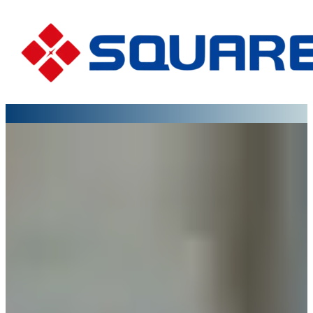
O
N.º 1
Congelador em
espiral Fabricante na
China
Square, o número 1 da China e um dos
maiores fabricantes mundiais de
congeladores IQF, cotado na Bolsa de
Valores de Xangai desde 2016