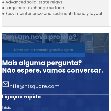
● Advanced solid-state relays
● Large heat exchange surface
● Easy maintenance and sediment-friendly layout
Tem um novo projeto?
Obter um orçamento gratuito agora
Mais alguma pergunta?
Não espere, vamos conversar.
ntfe@ntsquare.com
Ligação rápida
Início