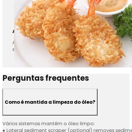
Almôndegas e nuggets de peixe
A fritadeira contínua também pode fritar as alm
ser de 500kg/hr a 3000kg/hr. O óleo será constant
Perguntas frequentes
Como é mantida a limpeza do óleo?
Vários sistemas mantêm o óleo limpo:
● Lateral sediment scraper (optional) removes sedime