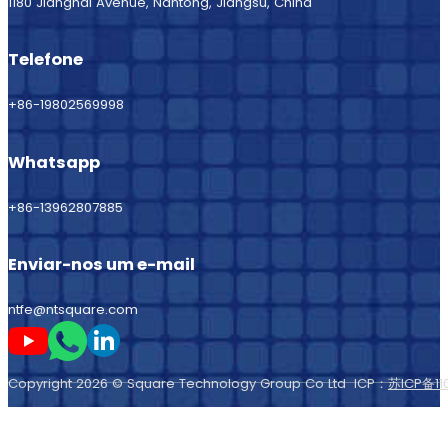
1180 Jianghai Avenue, Nantong, Jiangsu, China
Telefone
+86-19802569998
Whatsapp
+86-13962807885
Enviar-nos um e-mail
ntfe@ntsquare.com
Seguir-me no Youtube
Seguir-me no Whatsapp
Seguir-me no LinkedIn
Copyright 2026 © Square Technology Group Co Ltd ICP：
苏ICP备11