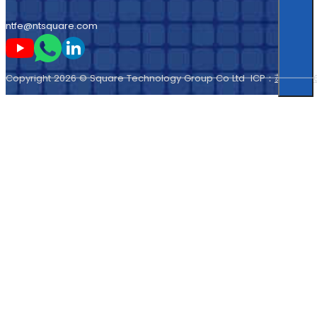
ntfe@ntsquare.com
Seguir-me no Youtube
Seguir-me no Whatsapp
Seguir-me no LinkedIn
Copyright 2026 © Square Technology Group Co Ltd ICP：
苏ICP备11