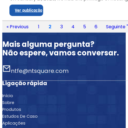
Ver publicação
« Previous
1
2
3
4
5
6
Seguinte "
Mais alguma pergunta?
Não espere, vamos conversar.
ntfe@ntsquare.com
Ligação rápida
Início
Sobre
Produtos
Estudos De Caso
Aplicações