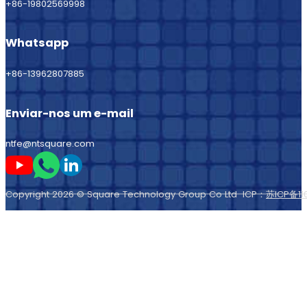
+86-19802569998
Whatsapp
+86-13962807885
Enviar-nos um e-mail
ntfe@ntsquare.com
Seguir-me no Youtube
Seguir-me no Whatsapp
Seguir-me no LinkedIn
Copyright 2026 © Square Technology Group Co Ltd ICP：
苏ICP备11