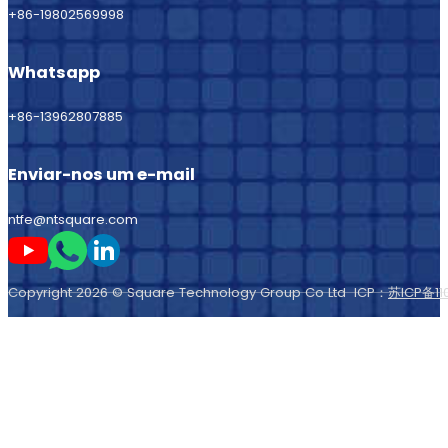
+86-19802569998
Whatsapp
+86-13962807885
Enviar-nos um e-mail
ntfe@ntsquare.com
Seguir-me no Youtube
Seguir-me no Whatsapp
Seguir-me no LinkedIn
Copyright 2026 © Square Technology Group Co Ltd ICP：
苏ICP备11