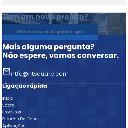
Tem um novo projeto?
Obter um orçamento gratuito agora
Mais alguma pergunta?
Não espere, vamos conversar.
ntfe@ntsquare.com
Ligação rápida
Início
Sobre
Produtos
Estudos De Caso