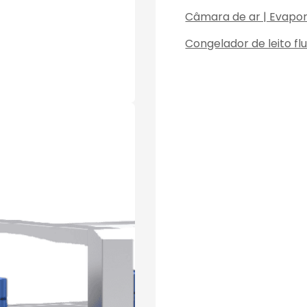
Câmara de ar | Evapo
Congelador de leito fl