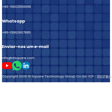
+86-19802569998
Whatsapp
+86-13962807885
Enviar-nos um e-mail
ntfe@ntsquare.com
Seguir-me no Youtube
Seguir-me no Whatsapp
Seguir-me no LinkedIn
Copyright 2026 © Square Technology Group Co Ltd ICP：
苏ICP备11