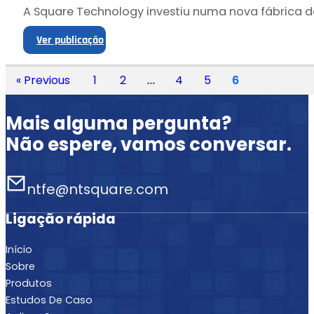
A Square Technology investiu numa nova fábrica de
Ver publicação
« Previous
1
2
...
4
5
6
Mais alguma pergunta?
Não espere, vamos conversar.
ntfe@ntsquare.com
Ligação rápida
Início
Sobre
Produtos
Estudos De Caso