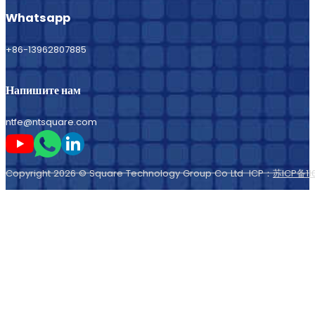
Whatsapp
+86-13962807885
Напишите нам
ntfe@ntsquare.com
Следите за мной на Youtube
Следите за мной в Whatsapp
Следите за мной на LinkedIn
Copyright 2026 © Square Technology Group Co Ltd ICP：
苏ICP备11