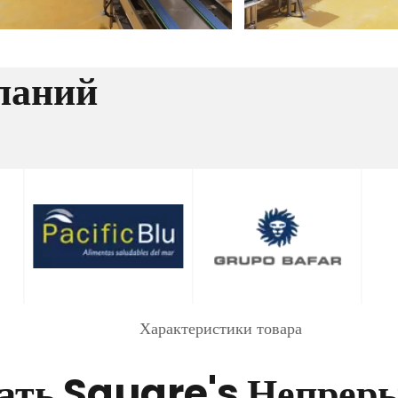
паний
Характеристики товара
рать Square's Непрер