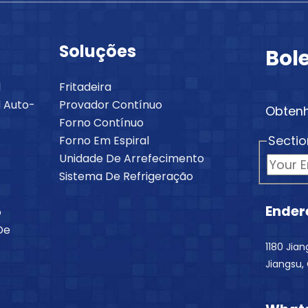
Soluções
Bol
l
Fritadeira
 Auto-
Provador Contínuo
Obtenh
Forno Contínuo
Sectio
Forno Em Espiral
Unidade De Arrefecimento
Sistema De Refrigeração
Ender
o
De
1180 Jia
Jiangsu,