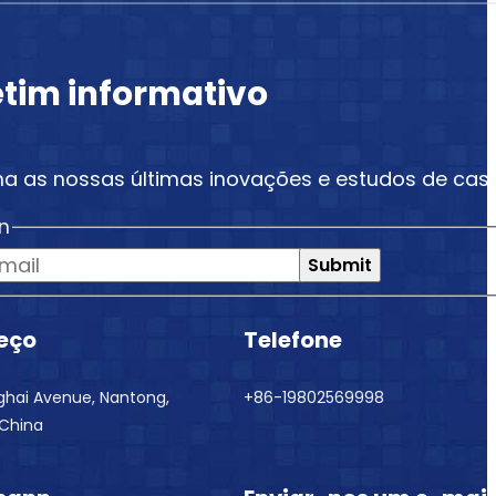
etim informativo
a as nossas últimas inovações e estudos de caso
n
Submit
eço
Telefone
nghai Avenue, Nantong,
+86-19802569998
 China