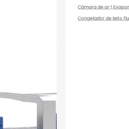
Câmara de ar | Evapo
Congelador de leito fl