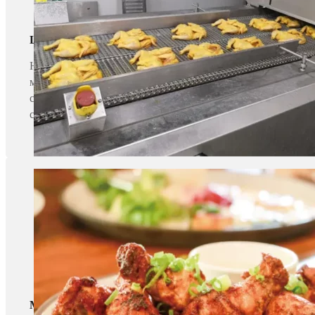
Целый цыпленок
Наша спиральная печь поставляется ведущему поставщику
маринованной курицы. Программа приготовления может бы
сердцевины целого цыпленка после приготовления состав
существующими статическими паровыми камерами.
Мясные продукты с костями внутри（Друмстик/Кури