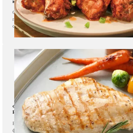
крылышки/свиные ребрышки）
Спиральный морозильник очень эффективен при заморажив
приготовления этих продуктов требуется всего 18-25 мин
с вкусным ароматом, но и придаст им приятный коричневы
Формованные продукты（Куриные наггетсы/Рыбные н
Рулет из бекона）
В спиральной печи также можно готовить сформированные п
фритюрницей, которая обжаривает наггетсы во флэш-режим