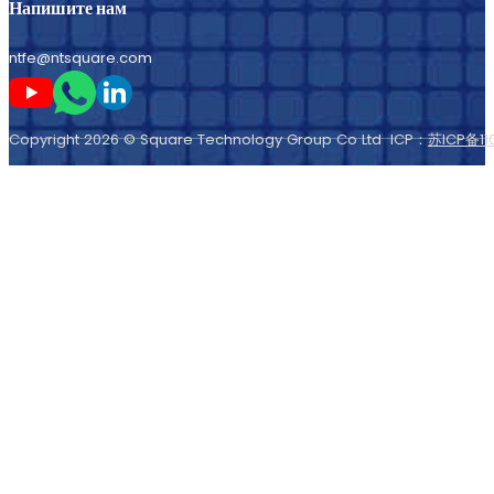
Напишите нам
ntfe@ntsquare.com
Следите за мной на Youtube
Следите за мной в Whatsapp
Следите за мной на LinkedIn
Copyright 2026 © Square Technology Group Co Ltd ICP：
苏ICP备11