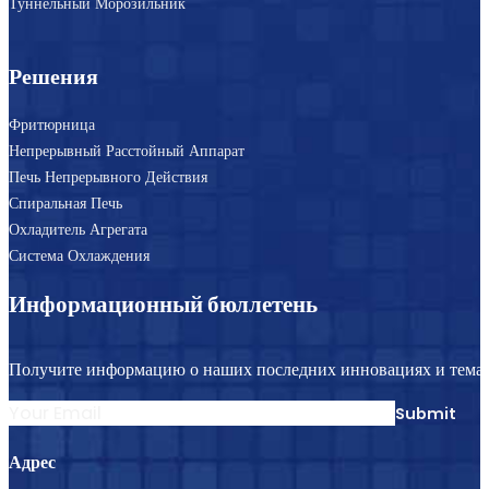
Туннельный Морозильник
Решения
Фритюрница
Непрерывный Расстойный Аппарат
Печь Непрерывного Действия
Спиральная Печь
Охладитель Агрегата
Система Охлаждения
Информационный бюллетень
Получите информацию о наших последних инновациях и темат
Section
Submit
Адрес