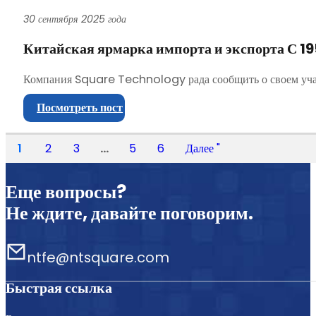
30 сентября 2025 года
Китайская ярмарка импорта и экспорта С 195
Компания Square Technology рада сообщить о своем участи
Посмотреть пост
1
2
3
...
5
6
Далее "
Еще вопросы?
Не ждите, давайте поговорим.
ntfe@ntsquare.com
Быстрая ссылка