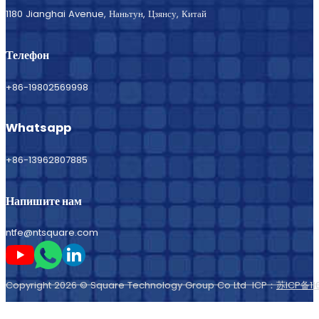
1180 Jianghai Avenue, Наньтун, Цзянсу, Китай
Телефон
+86-19802569998
Whatsapp
+86-13962807885
Напишите нам
ntfe@ntsquare.com
Следите за мной на Youtube
Следите за мной в Whatsapp
Следите за мной на LinkedIn
Copyright 2026 © Square Technology Group Co Ltd ICP：
苏ICP备11