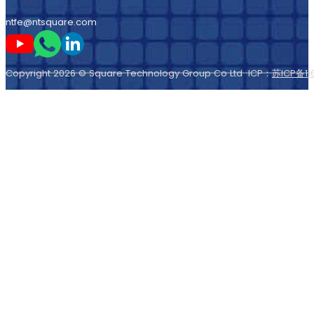
ntfe@ntsquare.com
Sígame en Youtube
Sígueme en Whatsapp
Sígame en LinkedIn
Copyright 2026 © Square Technology Group Co Ltd ICP：
苏ICP备11