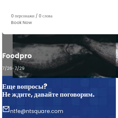
0 персонажи / 0 слова
Book Now
Foodpro
7/26-7/29
Еще вопросы?
Не ждите, давайте поговорим.
ntfe@ntsquare.com