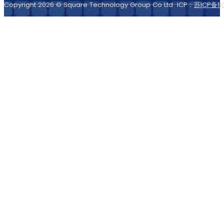
Copyright 2026 © Square Technology Group Co Ltd ICP：
苏ICP备11