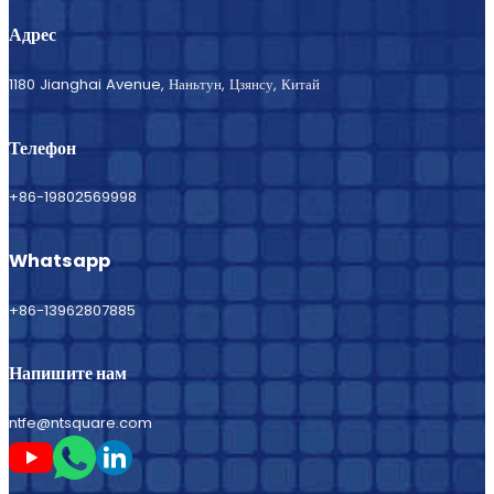
Адрес
1180 Jianghai Avenue, Наньтун, Цзянсу, Китай
Телефон
+86-19802569998
Whatsapp
+86-13962807885
Напишите нам
ntfe@ntsquare.com
Следите за мной на Youtube
Следите за мной в Whatsapp
Следите за мной на LinkedIn