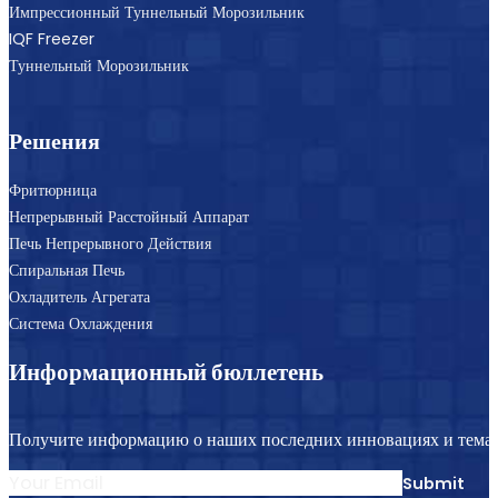
Импрессионный Туннельный Морозильник
IQF Freezer
Туннельный Морозильник
Решения
Фритюрница
Непрерывный Расстойный Аппарат
Печь Непрерывного Действия
Спиральная Печь
Охладитель Агрегата
Система Охлаждения
Информационный бюллетень
Получите информацию о наших последних инновациях и темат
Section
Submit