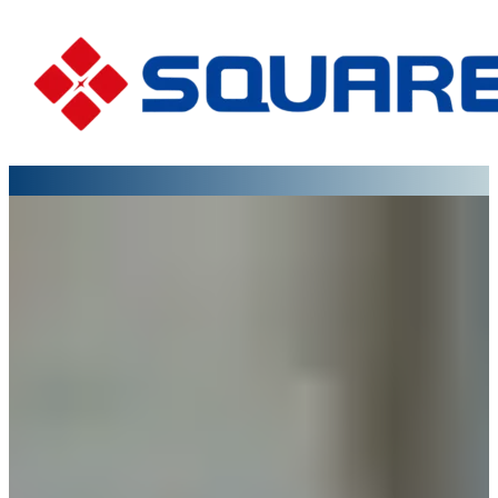
Bu
No.1
Çin'de Spiral
Dondurucu Üreticisi
Square, Çin'in 1 numaralı ve dünyanın en
büyük IQF dondurucu üreticilerinden biri,
2016'dan beri Şangay Borsası'nda işlem
görüyor
ÜRÜNLERIMIZI KEŞFEDIN